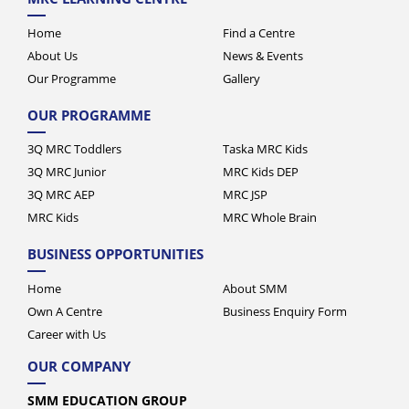
Home
Find a Centre
About Us
News & Events
Our Programme
Gallery
OUR PROGRAMME
3Q MRC Toddlers
Taska MRC Kids
3Q MRC Junior
MRC Kids DEP
3Q MRC AEP
MRC JSP
MRC Kids
MRC Whole Brain
BUSINESS OPPORTUNITIES
Home
About SMM
Own A Centre
Business Enquiry Form
Career with Us
OUR COMPANY
SMM EDUCATION GROUP