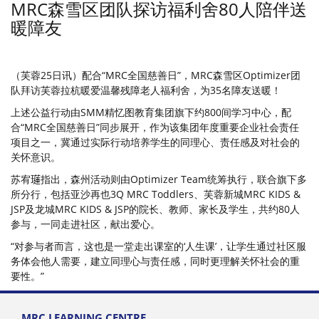
MRC森雪区团队探访福利舍80人陪伴送
暖障友
（芙蓉25日讯）配合“MRC全国慈善日”，MRC森雪区Optimizer团
队拜访芙蓉拉杭暖爱温馨残障老人福利舍，为35名障友送暖！
上述公益行动由SMM精忆图教育集团旗下约800间学习中心，配
合“MRC全国慈善日”同步展开，作为该集团年度重要企业社会责任
项目之一，冀通过实际行动培养学生的同理心、责任感及对社会的
关怀意识。
苏宥𤪼指出，森州活动则由Optimizer Team统筹执行，联合旗下多
所分行，包括亚沙再也3Q MRC Toddlers、芙蓉新城MRC KIDS &
JSP及龙城MRC KIDS & JSP的院长、教师、家长及学生，共约80人
参与，一同走进社区，献出爱心。
“对参与者而言，这也是一堂走出课室的‘人生课’，让学生通过社区服
务体会他人需要，建立同理心与责任感，同时更理解关怀社会的重
要性。”
MRC LEARNING CENTRE