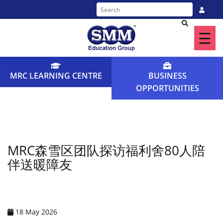
☰
Home
About
MRC LEARNING CENTRE
BUSINESS
Us
OPPORTUNITIES
Our
Programme
Find
MRC森雪区团队探访福利舍80人陪
a
伴送暖障友
Centre
News
18 May 2026
&